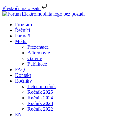
Přeskočit na obsah
Program
Řečníci
Partneři
Média
Prezentace
Aftermovie
Galerie
Publikace
FAQ
Kontakt
Ročníky
Letošní ročník
Ročník 2025
Ročník 2024
Ročník 2023
Ročník 2022
EN