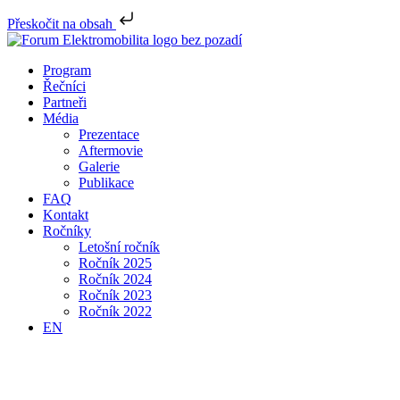
Přeskočit na obsah
Program
Řečníci
Partneři
Média
Prezentace
Aftermovie
Galerie
Publikace
FAQ
Kontakt
Ročníky
Letošní ročník
Ročník 2025
Ročník 2024
Ročník 2023
Ročník 2022
EN