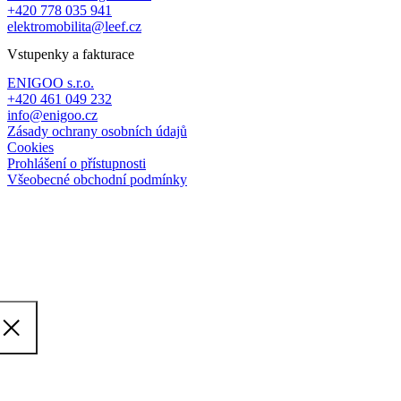
+420 778 035 941
elektromobilita@leef.cz
Vstupenky a fakturace
ENIGOO s.r.o.
+420 461 049 232
info@enigoo.cz
Zásady ochrany osobních údajů
Cookies
Prohlášení o přístupnosti
Všeobecné obchodní podmínky