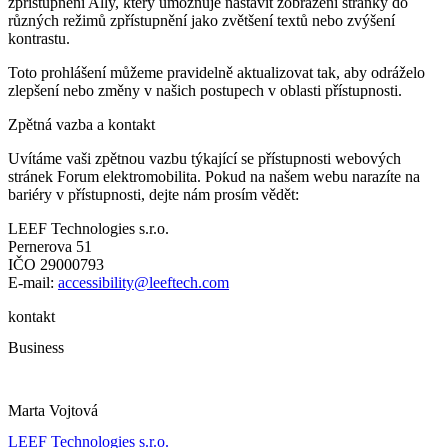
zpřístupnění Ally, který umožňuje nastavit zobrazení stránky do
různých režimů zpřístupnění jako zvětšení textů nebo zvýšení
kontrastu.
Toto prohlášení můžeme pravidelně aktualizovat tak, aby odráželo
zlepšení nebo změny v našich postupech v oblasti přístupnosti.
Zpětná vazba a kontakt
Uvítáme vaši zpětnou vazbu týkající se přístupnosti webových
stránek Forum elektromobilita. Pokud na našem webu narazíte na
bariéry v přístupnosti, dejte nám prosím vědět:
LEEF Technologies s.r.o.
Pernerova 51
IČO 29000793
E-mail:
accessibility@leeftech.com
kontakt
Business
Marta Vojtová
LEEF Technologies s.r.o.