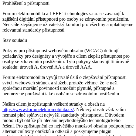
Prohlášení o přístupnosti
Forum elektromobilita a LEEF Technologies s.r.o. se zavazují k
zajištění digitální přístupnosti pro osoby se zdravotním postižením.
Neustále zlepšujeme uživatelský komfort pro všechny a uplatňujeme
relevantní standardy přístupnosti.
Stav souladu
Pokyny pro přístupnost webového obsahu (WCAG) definují
požadavky pro designéry a vývojáře s cílem zlepšit přístupnost pro
osoby se zdravotním postižením. Tyto pokyny stanovují tři úrovně
souladu: úroveň A, úroveň AA a úroveň AAA.
Forum elektromobilita vyvíjí trvalé úsilí o zlepšování přístupnosti
svých webových stránek a služeb, protože věříme, že je naší
společnou morální povinností umožnit plynulé, přístupné a
neomezené používání také osobám se zdravotním postižením.
Naším cílem je zpřístupnit veškeré stránky a obsah na
https://www.forumelektromobilita.cz/
. Některý obsah však zatím
nemusí plně splňovat nejvyšší standardy přístupnosti. Důvodem
mohou být obtíže při hledání nejvhodnějšího technologického
řešení. Pro zpřístupnění co největšího množství obsahu podporujeme
alternaticní texty obrázků a odkazů a poskytujeme plugin