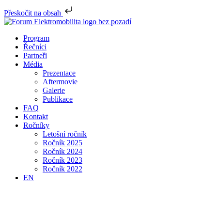
Přeskočit na obsah
Program
Řečníci
Partneři
Média
Prezentace
Aftermovie
Galerie
Publikace
FAQ
Kontakt
Ročníky
Letošní ročník
Ročník 2025
Ročník 2024
Ročník 2023
Ročník 2022
EN