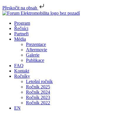
Přeskočit na obsah
Program
Řečníci
Partneři
Média
Prezentace
Aftermovie
Galerie
Publikace
FAQ
Kontakt
Ročníky
Letošní ročník
Ročník 2025
Ročník 2024
Ročník 2023
Ročník 2022
EN